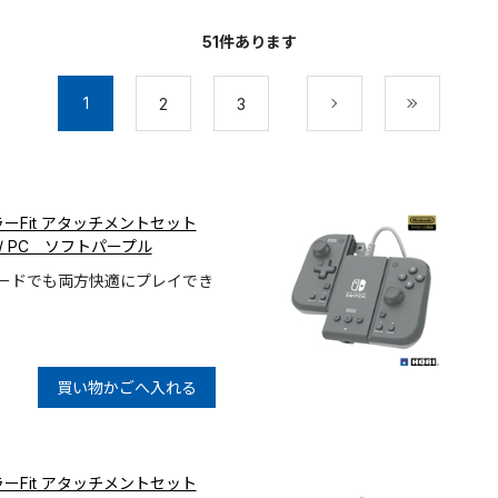
51
件あります
1
2
3
次
最後
ーFit アタッチメントセット
itch / PC ソフトパープル
モードでも両方快適にプレイでき
買い物かごへ入れる
ーFit アタッチメントセット