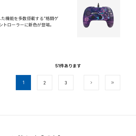
した機能を多数搭載する”格闘ゲ
コントローラーに新色が登場。
51
件あります
1
2
3
次
最後