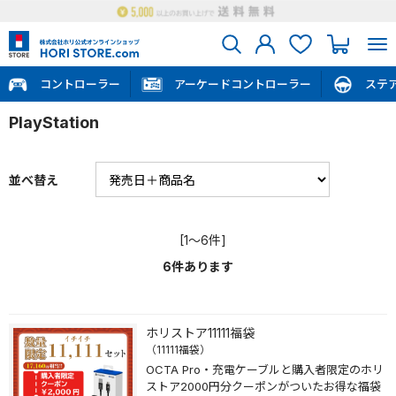
コントローラー
アーケードコントローラー
ステ
PlayStation
並べ替え
[1～6件]
6
件あります
ホリストア11111福袋
（11111福袋）
OCTA Pro・充電ケーブルと購入者限定のホリ
ストア2000円分クーポンがついたお得な福袋