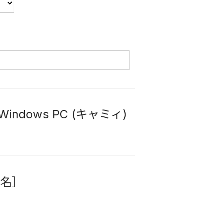
indows PC (キャミィ)
名］