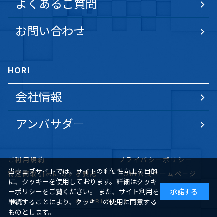
よくあるご質問
お問い合わせ
HORI
会社情報
アンバサダー
ご利用規約
プライバシーポリシー
当ウェブサイトでは、サイトの利便性向上を目的
特定商取引法に関する表記
HORI公式ホームページ
に、クッキーを使用しております。詳細はクッキ
ーポリシーをご覧ください。 また、サイト利用を
承諾する
© HORI CO., LTD.
継続することにより、クッキーの使用に同意する
ものとします。