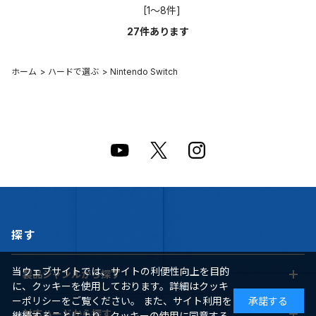
[1～8件]
27
件あります
ホーム
>
ハードで選ぶ
>
Nintendo Switch
探す
当ウェブサイトでは、サイトの利便性向上を目的
製品ジャンルから探す
に、クッキーを使用しております。詳細はクッキ
ーポリシーをご覧ください。 また、サイト利用を
承諾する
対応ハードから探す
継続することにより、クッキーの使用に同意する