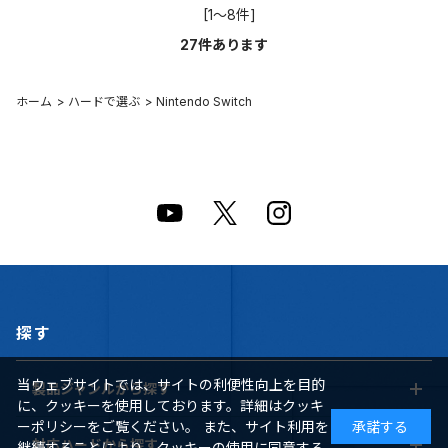
[1～8件]
27
件あります
ホーム
>
ハードで選ぶ
>
Nintendo Switch
探す
当ウェブサイトでは、サイトの利便性向上を目的
製品ジャンルから探す
に、クッキーを使用しております。詳細はクッキ
ーポリシーをご覧ください。 また、サイト利用を
承諾する
対応ハードから探す
継続することにより、クッキーの使用に同意する