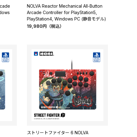
rcade
NOLVA Reactor Mechanical All-Button
ndows
Arcade Controller for PlayStation5,
PlayStation4, Windows PC (静音モデル)
19,980
円
（税込）
ストリートファイター 6 NOLVA