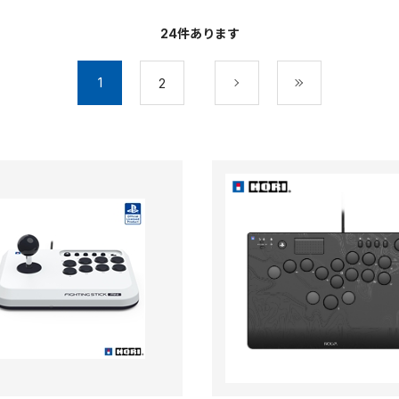
24
件あります
1
2
次
最後