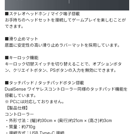
■ステレオヘッドホン / マイク端子搭載
お手持ちのヘッドセットを接続してゲームプレイを楽しむことが
できます。
■滑り止めマット
底面に安定性の高い滑り止めラバーマットを採用しています。
■キーロック機能
キーロック切替スイッチを切り替えることで、オプションボタ
ン、クリエイトボタン、PSボタンの入力を無効にできます。
■タッチパッド / タッチパッドボタン搭載
DualSense ワイヤレスコントローラー同様のタッチパッド機能を
搭載しています。
※ PCには対応しておりません。
【製品仕様】
コントローラー
・外形寸法：(幅)約30cm × (奥行)約21cm × (高さ)約3cm
・質量：約710g
・接続方式：USB Type-C 接続