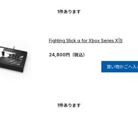
1
件あります
Fighting Stick α for Xbox Series X|S
24,800
円
（税込）
買い物かごへ入
1
件あります