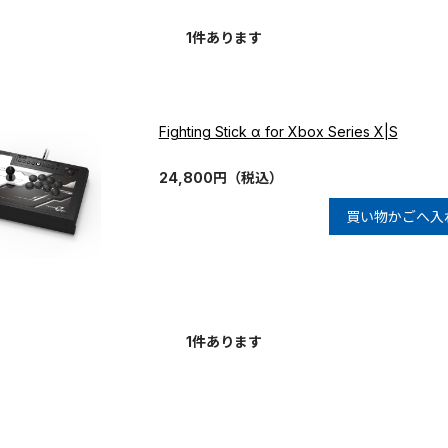
1
件あります
Fighting Stick α for Xbox Series X|S
24,800
円
（税込）
買い物かごへ入
1
件あります