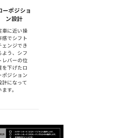
ローポジショ
ン設計
実車に近い操
作感でシフト
チェンジでき
るよう、シフ
トレバーの位
置を下げたロ
ーポジション
設計になって
います。