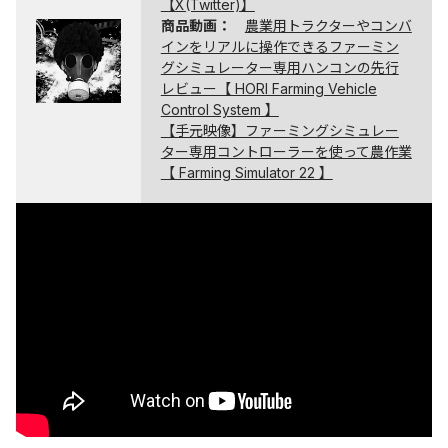
【X(Twitter)】
商品動画：
農業用トラクターやコンバ
インをリアルに操作できるファーミン
グシミュレーター専用ハンコンの先行
レビュー【 HORI Farming Vehicle
Control System 】
【手元映像】ファーミングシミュレー
ター専用コントローラーを使って農作業
【 Farming Simulator 22 】