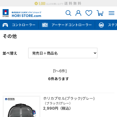
コントローラー
アーケードコントローラー
ステ
その他
並べ替え
[1～6件]
6
件あります
ホリカプセル(ブラック/グレー)
（ブラック/グレー）
2,990
円
（税込）