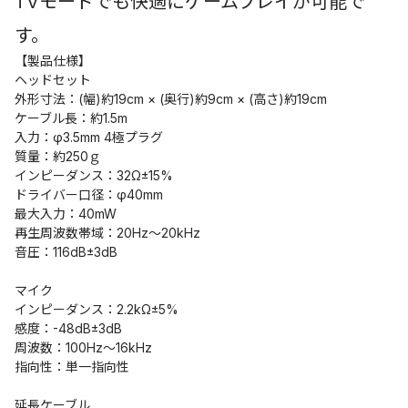
TVモードでも快適にゲームプレイが可能で
す。
【製品仕様】
ヘッドセット
外形寸法：(幅)約19cm × (奥行)約9cm × (高さ)約19cm
ケーブル長：約1.5m
入力：φ3.5mm 4極プラグ
質量：約250ｇ
インピーダンス：32Ω±15%
ドライバー口径：φ40mm
最大入力：40mW
再生周波数帯域：20Hz～20kHz
音圧：116dB±3dB
マイク
インピーダンス：2.2kΩ±5%
感度：-48dB±3dB
周波数：100Hz～16kHz
指向性：単一指向性
延長ケーブル