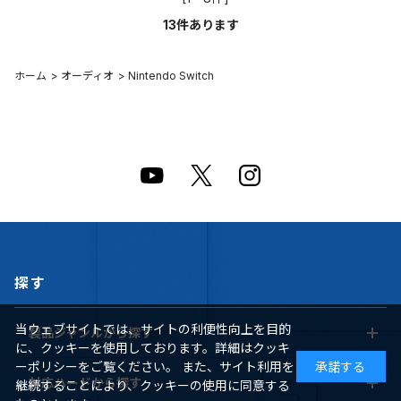
13
件あります
ホーム
>
オーディオ
>
Nintendo Switch
探す
当ウェブサイトでは、サイトの利便性向上を目的
製品ジャンルから探す
に、クッキーを使用しております。詳細はクッキ
ーポリシーをご覧ください。 また、サイト利用を
承諾する
対応ハードから探す
継続することにより、クッキーの使用に同意する